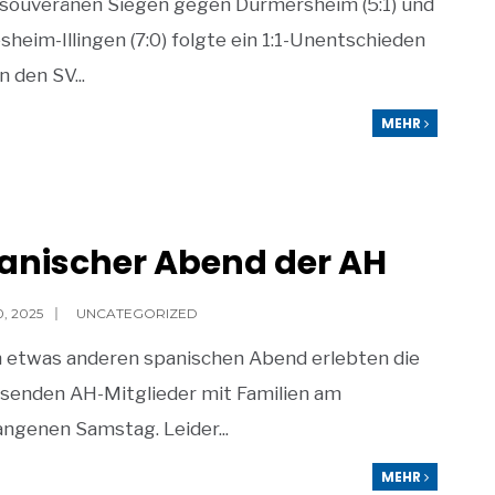
 souveränen Siegen gegen Durmersheim (5:1) und
sheim-Illingen (7:0) folgte ein 1:1-Unentschieden
n den SV
...
MEHR
anischer Abend der AH
0, 2025
|
UNCATEGORIZED
n etwas anderen spanischen Abend erlebten die
senden AH-Mitglieder mit Familien am
angenen Samstag. Leider
...
MEHR