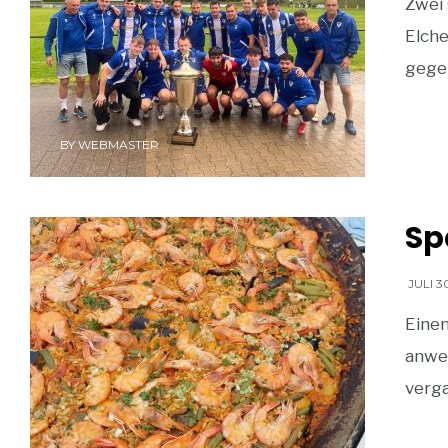
Zwei
Elche
gege
BY
WEBMASTER
Sp
JULI 3
Eine
anwe
verg