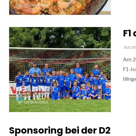
BY
WEBMASTER
F1
JULI 3
Am 2
F1-Ju
Illin
BY
WEBMASTER
BY
WEBMASTER
Sponsoring bei der D2